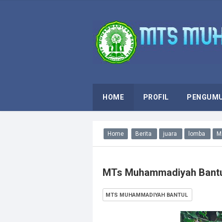
HOME
PROFIL
PENGUM
Home
Berita
juara
lomba
M
MTs Muhammadiyah Bantul 
MTS MUHAMMADIYAH BANTUL