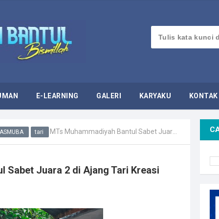
UMAN
E-LEARNING
GALERI
KARYAKU
KONTAK
CA
MTs Muhammadiyah Bantul Sabet Juara 2 di Ajang Tari Kreasi
ASMUBA
tari
Sabet Juara 2 di Ajang Tari Kreasi