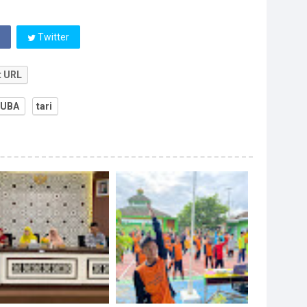
Twitter
t URL
UBA
tari