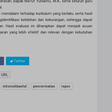
asah, Bapak Ma'ruf Yuniarno, M.A., serta seluruh guru
l.
sis mendalam terhadap kurikulum yang berlaku serta hasil
identifikasi kelebihan dan kekurangan, sehingga dapat
an. Hasil evaluasi ini diharapkan dapat menjadi acuan
ran yang lebih efektif dan relevan dengan kebutuhan
Twitter
t URL
mtsmuhbantul
pencermatan
rapor