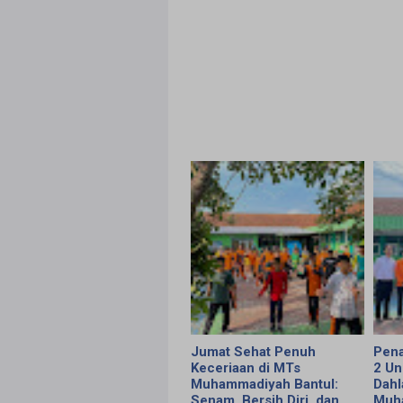
Jumat Sehat Penuh
Pena
Keceriaan di MTs
2 Un
Muhammadiyah Bantul:
Dahl
Senam, Bersih Diri, dan
Muh