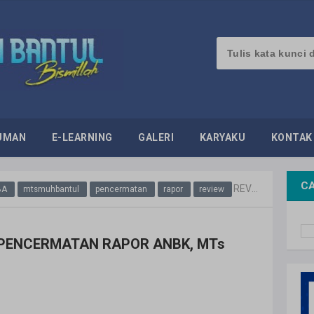
UMAN
E-LEARNING
GALERI
KARYAKU
KONTAK
CA
REVIEW KURIKULUM DAN PENCERMATAN RAPOR ANBK, MTs Muhammadiyah Bantul.
BA
mtsmuhbantul
pencermatan
rapor
review
 PENCERMATAN RAPOR ANBK, MTs