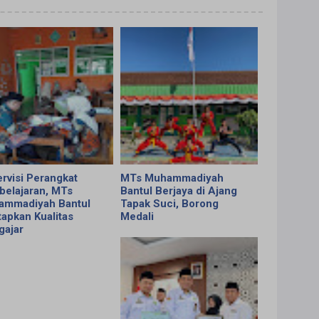
rvisi Perangkat
MTs Muhammadiyah
elajaran, MTs
Bantul Berjaya di Ajang
ammadiyah Bantul
Tapak Suci, Borong
apkan Kualitas
Medali
ajar