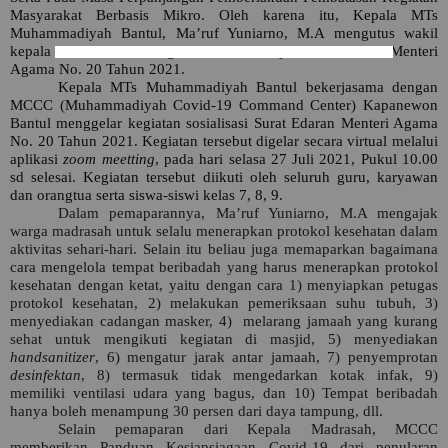
Masyarakat Berbasis Mikro. Oleh karena itu, Kepala MTs
Muhammadiyah Bantul, Ma’ruf Yuniarno, M.A mengutus wakil
kepala sekolah untuk segera menindaklanjuti Surat Edaran Menteri
Agama No. 20 Tahun 2021.
Kepala MTs Muhammadiyah Bantul bekerjasama dengan
MCCC (Muhammadiyah Covid-19 Command Center) Kapanewon
Bantul menggelar kegiatan sosialisasi Surat Edaran Menteri Agama
No. 20 Tahun 2021. Kegiatan tersebut digelar secara virtual melalui
aplikasi
zoom meetting
, pada hari selasa 27 Juli 2021, Pukul 10.00
sd selesai. Kegiatan tersebut diikuti oleh seluruh guru, karyawan
dan orangtua serta siswa-siswi kelas 7, 8, 9.
Dalam pemaparannya, Ma’ruf Yuniarno, M.A mengajak
warga madrasah untuk selalu menerapkan protokol kesehatan dalam
aktivitas sehari-hari. Selain itu beliau juga memaparkan bagaimana
cara mengelola tempat beribadah yang harus menerapkan protokol
kesehatan dengan ketat, yaitu dengan cara 1) menyiapkan petugas
protokol kesehatan, 2) melakukan pemeriksaan suhu tubuh, 3)
menyediakan cadangan masker, 4)
melarang jamaah yang kurang
sehat untuk mengikuti kegiatan di masjid, 5) menyediakan
handsanitizer
, 6) mengatur jarak antar jamaah, 7) penyemprotan
desinfektan
, 8) termasuk tidak mengedarkan kotak infak, 9)
memiliki ventilasi udara yang bagus, dan 10) Tempat beribadah
hanya boleh menampung 30 persen dari daya tampung, dll.
Selain pemaparan dari Kepala Madrasah, MCCC
memberikan Panduan Kesiapsiagaan Covid-19 dari penularan