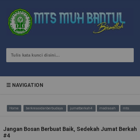
☰ NAVIGATION
Home
berkreasidanberbudaya
jumatberkah4
madrasah
mtsmuhbantul
Jangan Bosan Berbuat Baik, Sedekah Jumat Berkah
#4